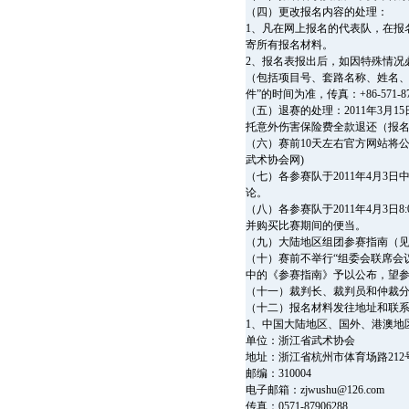
（四）更改报名内容的处理：
1、凡在网上报名的代表队，在报
寄所有报名材料。
2、报名表报出后，如因特殊情况必
（包括项目号、套路名称、姓名、
件”的时间为准，传真：+86-571-8
（五）退赛的处理：2011年3月
托意外伤害保险费全款退还（报
（六）赛前10天左右官方网站将公布竞
武术协会网)
（七）各参赛队于2011年4月3日
论。
（八）各参赛队于2011年4月3
并购买比赛期间的便当。
（九）大陆地区组团参赛指南（见
（十）赛前不举行“组委会联席会
中的《参赛指南》予以公布，望
（十一）裁判长、裁判员和仲裁分别
（十二）报名材料发往地址和联
1、中国大陆地区、国外、港澳地
单位：浙江省武术协会
地址：浙江省杭州市体育场路212号
邮编：310004
电子邮箱：
zjwushu@126.com
传真：0571-87906288