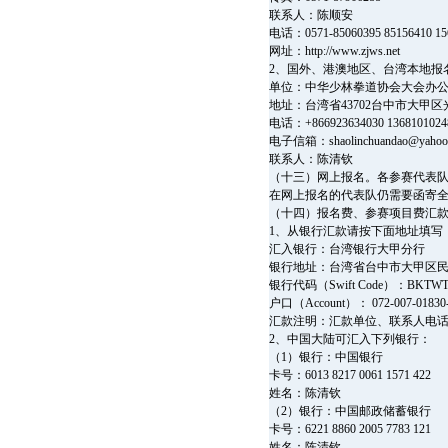
联系人：陈顺安
电话：0571-85060395 85156410 15
网址：http://www.zjws.net
2、国外、港澳地区、台湾本地报
单位：中华少林拳道协会大会办
地址：台湾省43702台中市大甲区
电话：+866923634030 1368101024
电子信箱：
shaolinchuandao@yahoo
联系人：陈清钦
（十三）网上报名。各参赛代表队均
在网上报名的代表队仍需要函寄
（十四）报名费、参赛项目费汇
1、从银行汇款请按下面地址填写
汇入银行：台湾银行大甲分行
银行地址：台湾省台中市大甲区民
银行代码（Swift Code）：BKTWT
户口（Account）： 072-007-01
汇款注明：汇款单位、联系人电话
2、中国大陆可汇入下列银行：
（1）银行：中国银行
卡号：6013 8217 0061 1571 422
姓名：陈清钦
（2）银行：中国邮政储蓄银行
卡号：6221 8860 2005 7783 121
姓名：陈清钦