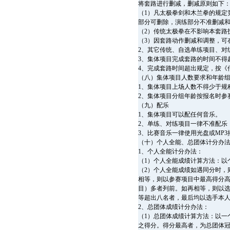
将套路进行删减，删减原则如下
（1）凡太极拳剑和木兰拳的规定
部分可删除，演练部分不准删减
（2）传统太极拳在不影响本套路
（3）因套路动作删减和调整，可
2、其它传统、自选单练项目、对
3、集体项目完成套路的时间不得
4、完成套路时间超出规定，按《
（八）集体项目人数要求和年龄
1、集体项目上场人数不得少于规程
2、集体项目分组年龄按报名时参
（九）配乐
1、集体项目可以配任何音乐。
2、单练、对练项目一律不准配乐
3、比赛音乐一律使用光盘或MP
（十）个人全能、总团体计分办
1、个人全能计分办法：
（1）个人全能成绩计算方法：以
（2）个人全能成绩如遇同分时，
相等，则以参赛项目中最高得分
目）多者列前。如再相等，则以
等超出八名者，最后均以选手本
2、总团体成绩计分办法：
（1）总团体成绩计算方法：以一
之得分。得分最高者，为总团体