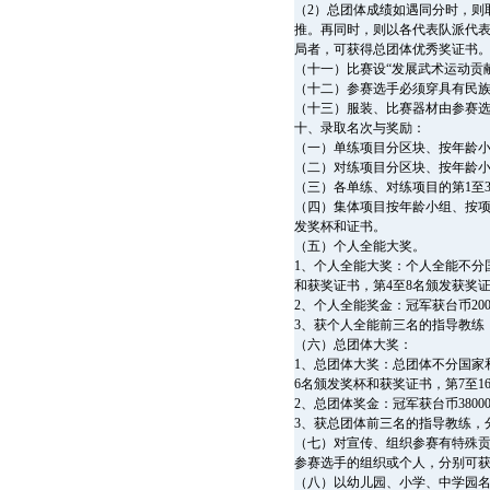
（2）总团体成绩如遇同分时，则
推。再同时，则以各代表队派代表
局者，可获得总团体优秀奖证书
（十一）比赛设“发展武术运动贡
（十二）参赛选手必须穿具有民
（十三）服装、比赛器材由参赛
十、录取名次与奖励：
（一）单练项目分区块、按年龄小
（二）对练项目分区块、按年龄小
（三）各单练、对练项目的第1至
（四）集体项目按年龄小组、按项
发奖杯和证书。
（五）个人全能大奖。
1、个人全能大奖：个人全能不分
和获奖证书，第4至8名颁发获奖
2、个人全能奖金：冠军获台币200
3、获个人全能前三名的指导教练
（六）总团体大奖：
1、总团体大奖：总团体不分国家
6名颁发奖杯和获奖证书，第7至1
2、总团体奖金：冠军获台币38000
3、获总团体前三名的指导教练，
（七）对宣传、组织参赛有特殊贡献
参赛选手的组织或个人，分别可获一
（八）以幼儿园、小学、中学园名