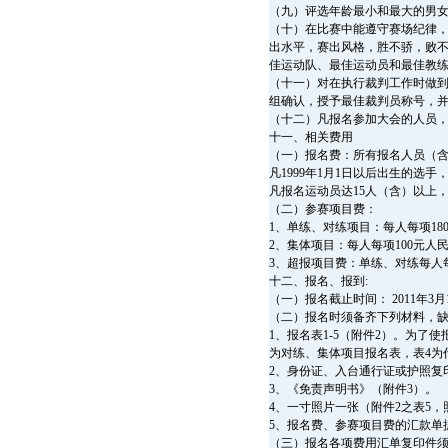
（九）评选年龄最小和最大的男
（十）在比赛中能遵守赛场纪律
出水平，赛出风格，胜不骄，败
佳运动队、最佳运动员和最佳教练
（十一）对在执行裁判工作时做
组确认，授予最佳裁判员称号，
（十二）凡报名参加大会的人员
十一、相关费用
（一）报名费：所有报名人员（含
凡1999年1月1日以后出生的选手
凡报名运动员达15人（含）以上
（二）参赛项目费：
1、单练、对练项目：每人每项18
2、集体项目：每人每项100元人
3、超报项目费：单练、对练每人每
十二、报名、报到:
（一）报名截止时间： 2011年3
（二）报名时须备齐下列材料，
1、报名表1-5（附件2）。为了
为对练、集体项目报名表，表4为
2、身份证、入台通行证或护照复
3、《免责声明书》（附件3）。
4、一寸照片一张（附件2之表5
5、报名费、参赛项目费的汇款单
（三）报名各项费用汇单复印件