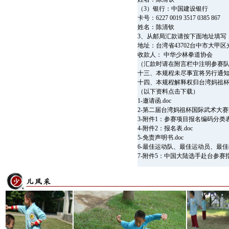
（3）银行：中国建设银行
卡号：6227 0019 3517 0385 867
姓名：陈清钦
3、从邮局汇款请按下面地址填写
地址：台湾省43702台中市大甲区
收款人： 中华少林拳道协会
（汇款时请在附言栏中注明参赛
十三、本规程未尽事宜将另行通
十四、本规程解释权归台湾妈祖
（以下资料点击下载）
1-邀请函.doc
2-第二届台湾妈祖杯国际武术大赛规
3-附件1：参赛项目报名编码分类表.
4-附件2：报名表.doc
5-免责声明书.doc
6-最佳运动队、最佳运动员、最佳教
7-附件5：中国大陆选手赴台参赛指南