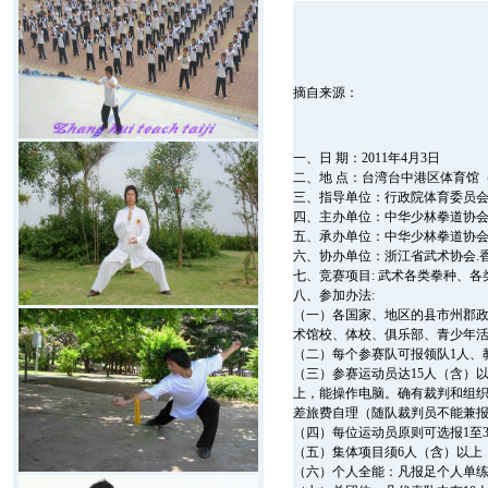
摘自来源：
一、日 期：2011年4月3日
二、地 点：台湾台中港区体育馆（
三、指导单位：行政院体育委员
四、主办单位：中华少林拳道协
五、承办单位：中华少林拳道协
六、协办单位：浙江省武术协会.
七、竞赛项目: 武术各类拳种、
八、参加办法:
（一）各国家、地区的县市州郡
术馆校、体校、俱乐部、青少年
（二）每个参赛队可报领队1人、
（三）参赛运动员达15人（含）
上，能操作电脑。确有裁判和组织
差旅费自理（随队裁判员不能兼
（四）每位运动员原则可选报1至
（五）集体项目须6人（含）以上
（六）个人全能：凡报足个人单练